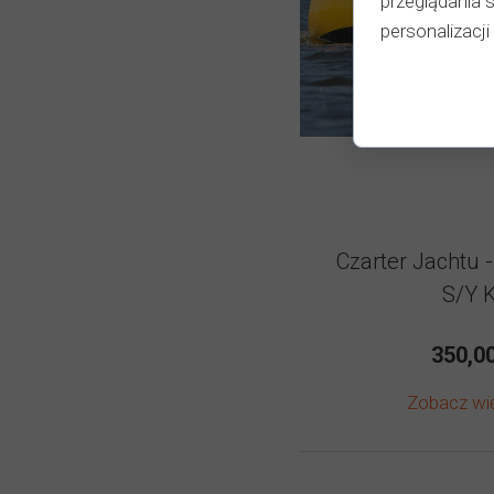
przeglądania 
personalizacji 
Czarter Jachtu 
S/Y K
350,00
Zobacz wi