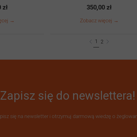
 zł
350,00 zł
ęcej →
Zobacz więcej →
1
2
Zapisz się do newslettera!
pisz się na newsletter i otrzymuj darmową wiedzę o żeglowan