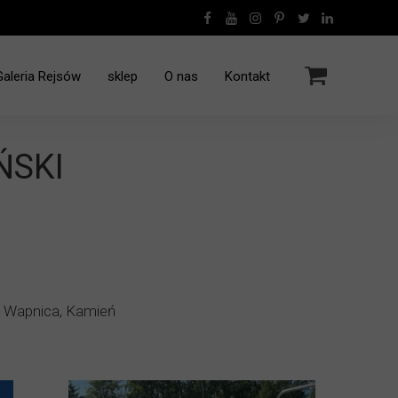
Galeria Rejsów
sklep
O nas
Kontakt
Rejsy Jachtem Grecja
ŃSKI
Rejs - Polinezja Francuska - 12.2016
Rejs rodzinny Grecja - 10.2022
, Wapnica, Kamień