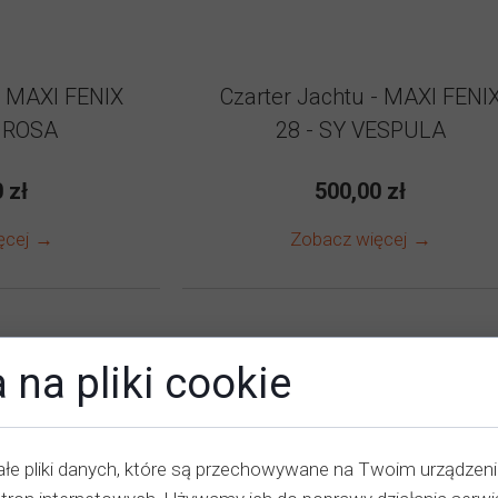
- MAXI FENIX
Czarter Jachtu - MAXI FENI
VIROSA
28 - SY VESPULA
 zł
500,00 zł
ęcej →
Zobacz więcej →
 na pliki cookie
łe pliki danych, które są przechowywane na Twoim urządzen