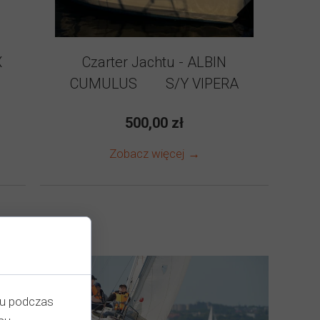
X
Czarter Jachtu - ALBIN
CUMULUS S/Y VIPERA
500,00 zł
Zobacz więcej →
iu podczas