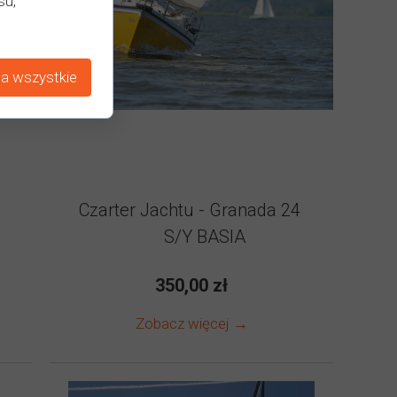
su,
a wszystkie
4
Czarter Jachtu - Granada 24
S/Y BASIA
350,00 zł
Zobacz więcej →