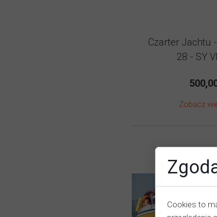
Czarter Jachtu 
28 - SY 
500,00
Zobacz wi
Zgoda
Cookies to ma