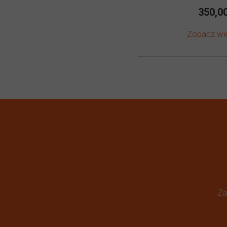
350,00
Zobacz wi
Za