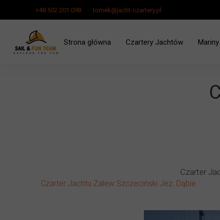
+48 502 201 098
tomek@jacht-czartery.pl
Strona główna
Czartery Jachtów
Mariny
Czarter Jachtu Zalew Szcze
C
Czarter Ja
Czarter Jachtu Zalew Szczeciński Jez. Dąbie