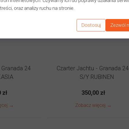
stron internetowych. Używamy ich do poprawy działania serwi
treści, oraz analizy ruchu na stronie.
Dostosuj
Zezwól n
- Granada 24
Czarter Jachtu - Granada 2
ASIA
S/Y RUBINEN
 zł
350,00 zł
ęcej →
Zobacz więcej →