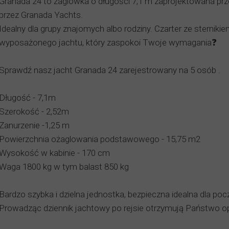
Granada 24 to żaglówka o długości 7,1 m zaprojektowana p
przez Granada Yachts.
Idealny dla grupy znajomych albo rodziny. Czarter ze sternik
wyposażonego jachtu, który zaspokoi Twoje wymagania❓
Sprawdź nasz jacht Granada 24 zarejestrowany na 5 osób .
Długość - 7,1m
Szerokość - 2,52m
Zanurzenie -1,25 m
Powierzchnia ożaglowania podstawowego - 15,75 m2
Wysokość w kabinie - 170 cm
Waga 1800 kg w tym balast 850 kg
Bardzo szybka i dzielna jednostka, bezpieczna idealna dla po
Prowadząc dziennik jachtowy po rejsie otrzymują Państwo op