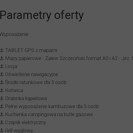
Parametry oferty
Wyposażenie :
⚓️ TABLET GPS z mapami
⚓️ Mapy papierowe - Zalew Szczeciński format A0 i A2 - Jez.
⚓️ Locja
⚓️ Oświetlenie nawigacyjne
⚓️ Środki ratunkowe dla 5 osób
⚓️ Kotwica
⚓️ Drabinka kąpielowa
⚓️ Pełne wyposażenie kambuzowe dla 5 osób
⚓️ Kuchenka campingowa na butle gazowe
⚓️ Czajnik elektryczny
⚓️ Grill węglowy