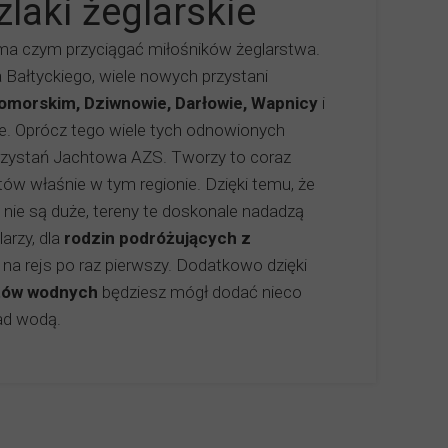
zlaki żeglarskie
 czym przyciągać miłośników żeglarstwa.
 Bałtyckiego, wiele nowych przystani
omorskim, Dziwnowie, Darłowie, Wapnicy
i
e. Oprócz tego wiele tych odnowionych
rzystań Jachtowa AZS. Tworzy to coraz
htów właśnie w tym regionie. Dzięki temu, że
 nie są duże, tereny te doskonale nadadzą
arzy, dla
rodzin podróżujących z
ę na rejs po raz pierwszy. Dodatkowo dzięki
tów wodnyc
h
będziesz mógł dodać nieco
ad wodą.