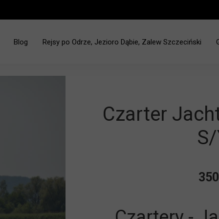
Blog
Rejsy po Odrze, Jezioro Dąbie, Zalew Szczeciński
ciński - Jez. Dąbie
Czarter Jac
S/
350
Czartery - J