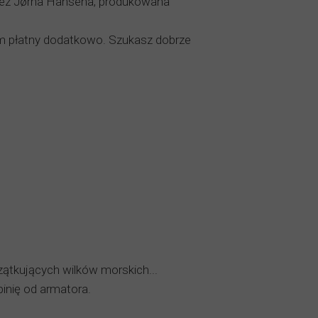
rzez Jørna Hansena, produkowana
iem płatny dodatkowo. Szukasz dobrze
czątkujących wilków morskich...
inię od armatora.