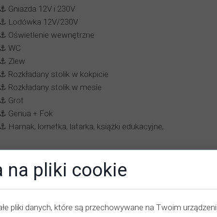
⚓️ Gniazda 12V i 230V
⚓️ Lodówka 12V/230V
⚓️ Oświetlenie wewnętrzne
⚓️ WC
⚓️ Zlew
⚓️ Rozkładany stolik w kokpicie
⚓️ Rozkładany stolik w mesie
⚓️ Grot
⚓️ Genua + Fok
⚓️ Hamak, lornetka, latarka, książki edukacyjne,
Opinie - Czarter Jachtu Granada 24
 na pliki cookie
Jacek
maj 2022
łe pliki danych, które są przechowywane na Twoim urządzen