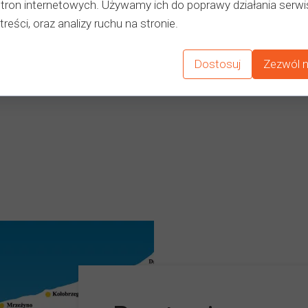
stron internetowych. Używamy ich do poprawy działania serwi
Bardzo miły armator. Łódka mała, lekka (jak na balastowkę), 
treści, oraz analizy ruchu na stronie.
Dodatkowo na plus nowiutkie kapoki w każdym rozmiarze (w
elektroniczna.
Dostosuj
Zezwól n