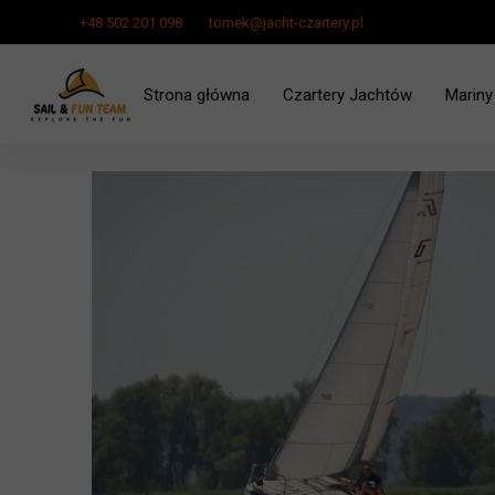
+48 502 201 098
tomek@jacht-czartery.pl
Strona główna
Czartery Jachtów
Mariny
Czarter Jachtu Zalew Szcze