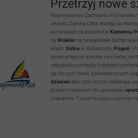
Przetrzyj nowe s
Województwo Zachodnio-Pomorskie ma
Jeziora, Zalewy, Odra, dostęp do Morza
jachtowych na przykład w
Kamieniu P
na
Wolinie
są niewątpliwie zachęcając
Marin:
Solna
w Kołobrzegu,
Pogoń
i P
atrakcyjniejsze warunki na czarter jac
odległości pomiędzy kolejnymi portami
się dla tych mniej doświadczonych żegl
dziećmi
albo tych, którzy wybierają si
licznym miejscom do uprawiania
spor
charakteru Twojemu wypoczynkowi n