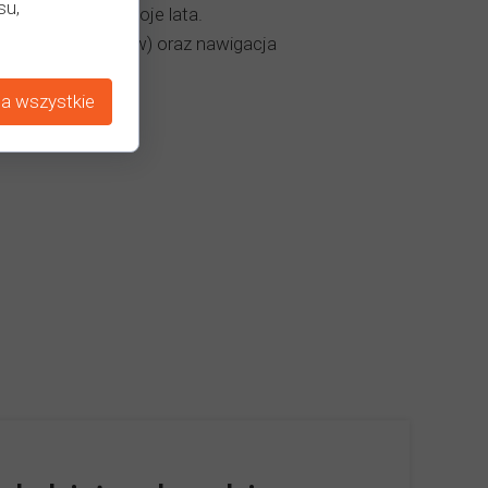
su,
zwrotna ale ma swoje lata.
ażne dla maluchów) oraz nawigacja
a wszystkie