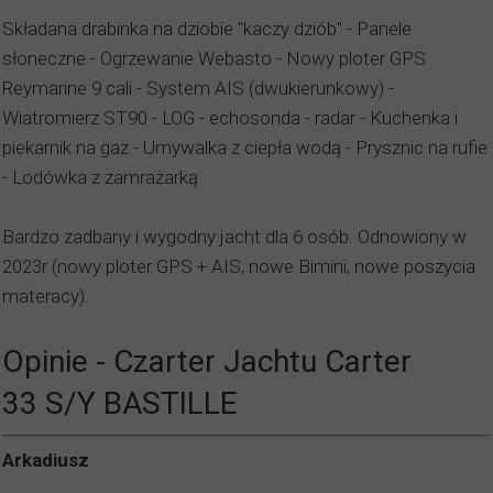
Składana drabinka na dziobie "kaczy dziób" - Panele
słoneczne - Ogrzewanie Webasto - Nowy ploter GPS
Reymarine 9 cali - System AIS (dwukierunkowy) -
Wiatromierz ST90 - LOG - echosonda - radar - Kuchenka i
piekarnik na gaz - Umywalka z ciepła wodą - Prysznic na rufie
- Lodówka z zamrażarką
Bardzo zadbany i wygodny jacht dla 6 osób. Odnowiony w
2023r (nowy ploter GPS + AIS, nowe Bimini, nowe poszycia
materacy).
Opinie - Czarter Jachtu Carter
33 S/Y BASTILLE
Arkadiusz