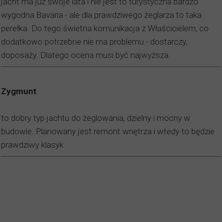
jacht ma już swoje lata i nie jest to turystyczna bardzo
wygodna Bavaria - ale dla prawdziwego żeglarza to taka
perełka. Do tego świetna komunikacja z Właścicielem, co
dodatkowo potrzebne nie ma problemu - dostarczy,
doposaży. Dlatego ocena musi być najwyższa.
Zygmunt
to dobry typ jachtu do żeglowania, dzielny i mocny w
budowie. Planowany jest remont wnętrza i wtedy to będzie
prawdziwy klasyk .