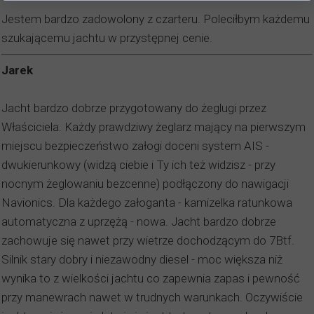
Jestem bardzo zadowolony z czarteru. Poleciłbym każdemu
szukającemu jachtu w przystępnej cenie.
Jarek
Jacht bardzo dobrze przygotowany do żeglugi przez
Właściciela. Każdy prawdziwy żeglarz mający na pierwszym
miejscu bezpieczeństwo załogi doceni system AIS -
dwukierunkowy (widzą ciebie i Ty ich też widzisz - przy
nocnym żeglowaniu bezcenne) podłączony do nawigacji
Navionics. Dla każdego załoganta - kamizelka ratunkowa
automatyczna z uprzężą - nowa. Jacht bardzo dobrze
zachowuje się nawet przy wietrze dochodzącym do 7Btf.
Silnik stary dobry i niezawodny diesel - moc większa niż
wynika to z wielkości jachtu co zapewnia zapas i pewność
przy manewrach nawet w trudnych warunkach. Oczywiście