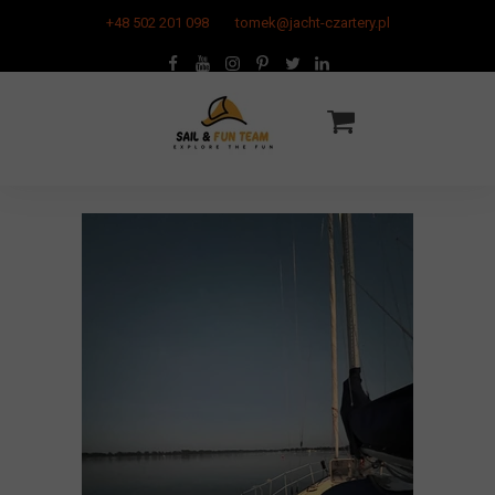
+48 502 201 098
tomek@jacht-czartery.pl