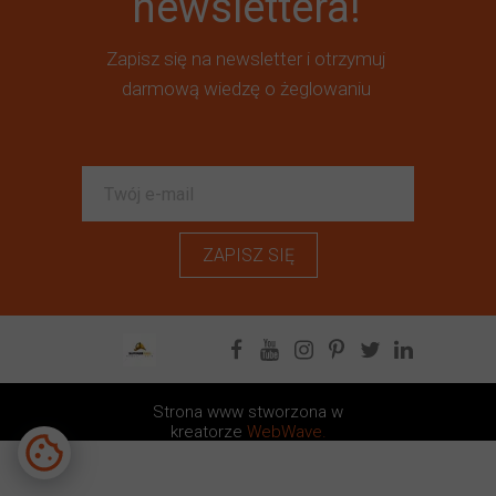
newslettera!
Zapisz się na newsletter i otrzymuj
darmową wiedzę o żeglowaniu
ZAPISZ SIĘ
Strona www stworzona w
kreatorze
WebWave.