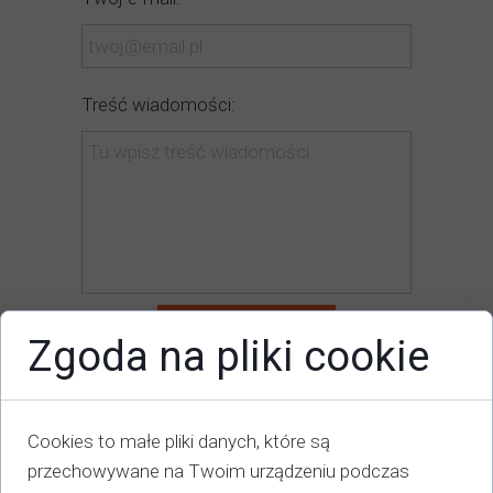
Treść wiadomości:
Wyślij
Zgoda na pliki cookie
Sail&Fun Team
Cookies to małe pliki danych, które są
e-mail: tomek@jacht-czartery.pl
przechowywane na Twoim urządzeniu podczas
telefon: +48 502 201 098