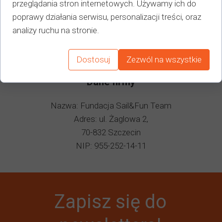
przeglądania stron internetowych. Używamy ich do
poprawy działania serwisu, personalizacji treści, oraz
Współpraca, reklama
analizy ruchu na stronie.
e-mail: tomek@jacht-czartery.pl
telefon: +48 502 201 098
Dostosuj
Zezwól na wszystkie
Dane firmy
Nazwa: Fundacja Sail&Fun Team
Adres: ul. Żaglowa 2,
70-832 Szczecin
NIP: 955-252-14-11
Zapisz się do