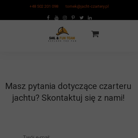
+48 502 201 098
tomek@jacht-czartery.pl
Masz pytania dotyczące czarteru
jachtu? Skontaktuj się z nami!
Twój e-mail: