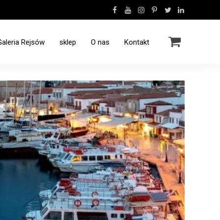
Galeria Rejsów
sklep
O nas
Kontakt
Rejsy Jachtem Grecja
Rejs - Polinezja Francuska - 12.2016
Rejs rodzinny Grecja - 10.2022