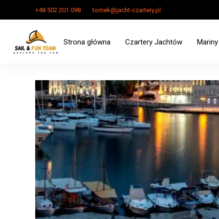
+48 502 201 098
tomek@jacht-czartery.pl
Strona główna
Czartery Jachtów
Mariny
Czarter Jachtu Zalew Szcze