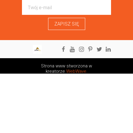
ZAPISZ SIĘ
Strona www stworzona w
kreatorze
WebWave.