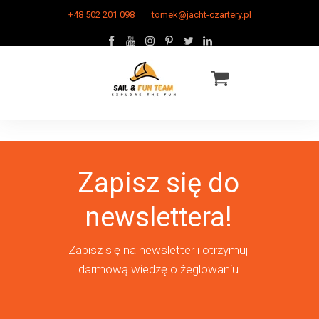
+48 502 201 098
tomek@jacht-czartery.pl
Zapisz się do
newslettera!
Zapisz się na newsletter i otrzymuj
darmową wiedzę o żeglowaniu