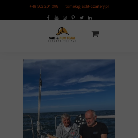
+48 502 201 098
tomek@jacht-czartery.pl