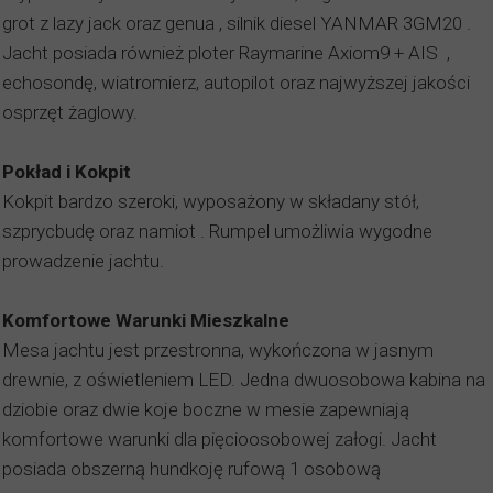
grot z lazy jack oraz genua , silnik diesel YANMAR 3GM20 .
Jacht posiada również ploter Raymarine Axiom9 + AIS ,
echosondę, wiatromierz, autopilot oraz najwyższej jakości
osprzęt żaglowy.
Pokład i Kokpit
Kokpit bardzo szeroki, wyposażony w składany stół,
szprycbudę oraz namiot . Rumpel umożliwia wygodne
prowadzenie jachtu.
Komfortowe Warunki Mieszkalne
Mesa jachtu jest przestronna, wykończona w jasnym
drewnie, z oświetleniem LED. Jedna dwuosobowa kabina na
dziobie oraz dwie koje boczne w mesie zapewniają
komfortowe warunki dla pięcioosobowej załogi. Jacht
posiada obszerną hundkoję rufową 1 osobową