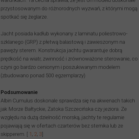
warunkach. Ta cecha sprawia, że jest on modelu doskonale
przystosowanym do różnorodnych wyzwań, z którymi mogą
spotkać się żeglarze.
Jacht posiada kadłub wykonany z laminatu poliestrowo-
szklanego (GRP) z płetwą balastową i zawieszonym na
pawęży sterem. Konstrukcja jachtu gwarantuje dobrą
prędkość na wiatr, zwinność i zrównoważone sterowanie, co
czyni go bardzo cenionym i poszukiwanym modelem
(zbudowano ponad 500 egzemplarzy)
Podsumowanie
Albin Cumulus doskonale sprawdza się na akwenach takich
jak Morze Bałtyckie, Zatoka Szczecińska czy jeziora. Ze
względu na dużą dzielność morską, jachty te regularnie
pojawiają się w ofertach czarterów bez sternika lub ze
skipperem. [
1
,
2
,
3
]