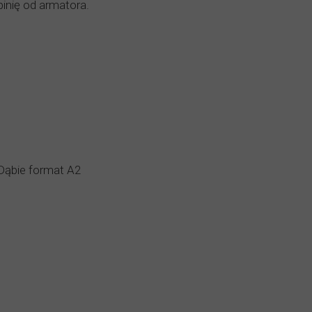
inię od armatora.
 Dąbie format A2