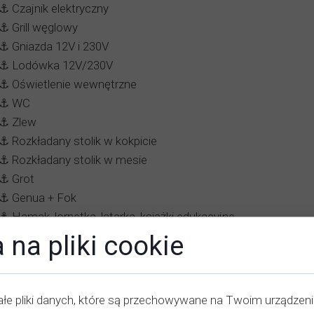
⚓️ Czajnik elektryczny
⚓️ Grill węglowy
⚓️ Gniazda 12V i 230V
⚓️ Lodówka 12V/230V
⚓️ Oświetlenie wewnętrzne
⚓️ WC
⚓️ Zlew
⚓️ Rozkładany stolik w kokpicie
⚓️ Rozkładany stolik w mesie
⚓️ Grot
⚓️ Genua + Fok
⚓️ Hamak, lornetka, latarka, książki edukacyjne,
 na pliki cookie
Opinie - Czarter Jachtu Granada 24
łe pliki danych, które są przechowywane na Twoim urządzen