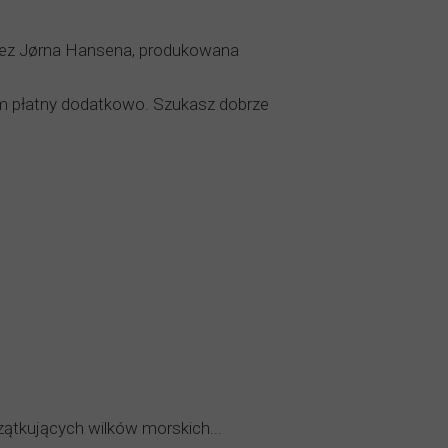
rzez Jørna Hansena, produkowana
iem płatny dodatkowo. Szukasz dobrze
czątkujących wilków morskich...