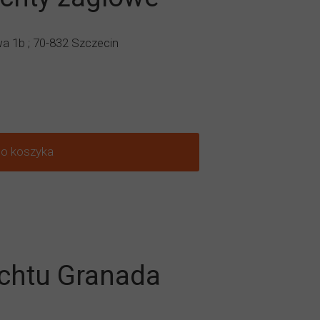
wa 1b ; 70-832 Szczecin
do koszyka
achtu Granada