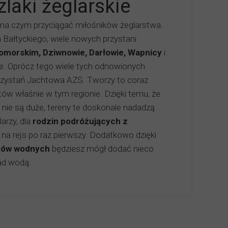
zlaki żeglarskie
 czym przyciągać miłośników żeglarstwa.
 Bałtyckiego, wiele nowych przystani
omorskim, Dziwnowie, Darłowie, Wapnicy
i
e. Oprócz tego wiele tych odnowionych
rzystań Jachtowa AZS. Tworzy to coraz
htów właśnie w tym regionie. Dzięki temu, że
 nie są duże, tereny te doskonale nadadzą
arzy, dla
rodzin podróżujących z
ę na rejs po raz pierwszy. Dodatkowo dzięki
tów wodnyc
h
będziesz mógł dodać nieco
ad wodą.