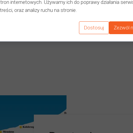
stron internetowych. Używamy ich do poprawy działania serwi
treści, oraz analizy ruchu na stronie.
Dostosuj
Zezwól n