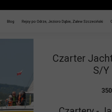
Blog
Rejsy po Odrze, Jezioro Dąbie, Zalew Szczeciński
ciński - Jez. Dąbie
Czarter Jac
S/Y
350
Czartery - J