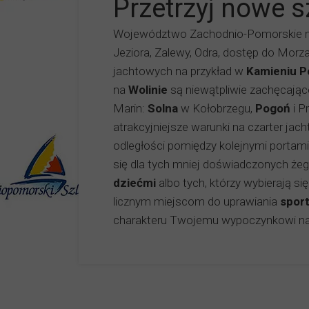
Przetrzyj nowe s
Województwo Zachodnio-Pomorskie ma
Jeziora, Zalewy, Odra, dostęp do Morza
jachtowych na przykład w
Kamieniu P
na
Wolinie
są niewątpliwie zachęcając
Marin:
Solna
w Kołobrzegu,
Pogoń
i P
atrakcyjniejsze warunki na czarter jac
odległości pomiędzy kolejnymi portami
się dla tych mniej doświadczonych żegl
dziećmi
albo tych, którzy wybierają si
licznym miejscom do uprawiania
spor
charakteru Twojemu wypoczynkowi n