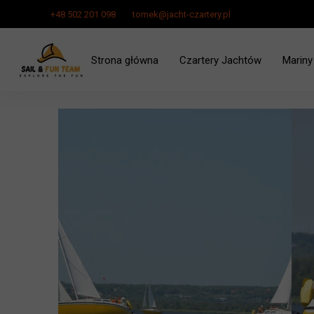
+48 502 201 098
tomek@jacht-czartery.pl
Strona główna
Czartery Jachtów
Mariny
Czarter Jachtu Zalew Szcze