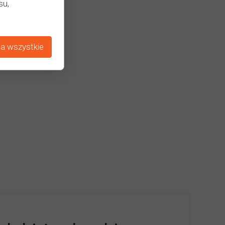
su,
a wszystkie