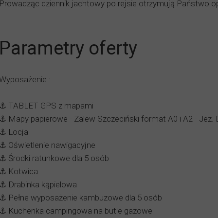
Prowadząc dziennik jachtowy po rejsie otrzymują Państwo op
Parametry oferty
Wyposażenie :
⚓️ TABLET GPS z mapami
⚓️ Mapy papierowe - Zalew Szczeciński format A0 i A2 - Jez.
⚓️ Locja
⚓️ Oświetlenie nawigacyjne
⚓️ Środki ratunkowe dla 5 osób
⚓️ Kotwica
⚓️ Drabinka kąpielowa
⚓️ Pełne wyposażenie kambuzowe dla 5 osób
⚓️ Kuchenka campingowa na butle gazowe