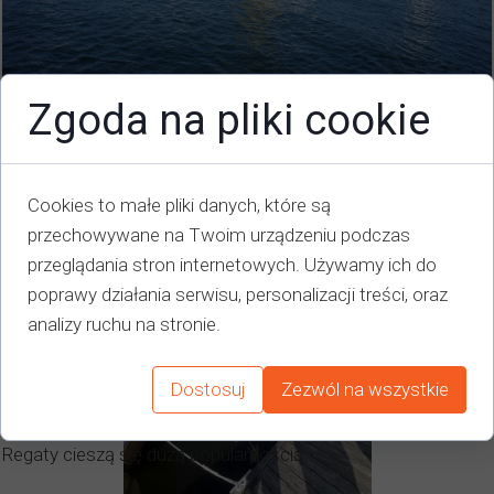
BASTILLE
650,00 zł...
Zgoda na pliki cookie
Zobacz więcej →
Regaty Turystyczne należą do największej imprezy w Polsce
i na Bałtyku Południowym.
Cookies to małe pliki danych, które są
Do regat dołączają nowe jachty z akwenów bardzo znanych
przechowywane na Twoim urządzeniu podczas
w Polsce takich jak: Mazury, Solina, Gdynia.
przeglądania stron internetowych. Używamy ich do
poprawy działania serwisu, personalizacji treści, oraz
Przybywają żeglarze ze śródlądzia z odległej Częstochowy, z
analizy ruchu na stronie.
Tych, Dąbrowy Górniczej, Łodzi, Przemyśla.
Dostosuj
Zezwól na wszystkie
Przypływają również na swoich jachtach żeglarze z
Niemiec.
Regaty cieszą się dużą popularnością.