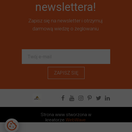
newslettera!
Zapisz się na newsletter i otrzymuj
darmową wiedzę o żeglowaniu
ZAPISZ SIĘ
Strona www stworzona w
kreatorze
WebWave.