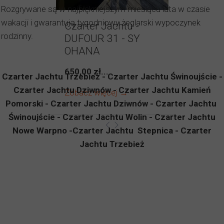
Rozgrywane są w najpiękniejszym miesiącu lata w czasie
wakacji i gwarantują tygodniowy żeglarski wypoczynek
Czarter Jachtu -
rodzinny.
DUFOUR 31 - SY
OHANA
650,00 zł...
Czarter Jachtu Trzebież - Czarter Jachtu Świnoujście -
Czarter Jachtu Dziwnów - Czarter Jachtu Kamień
Zobacz więcej →
Pomorski - Czarter Jachtu Dziwnów - Czarter Jachtu
Świnoujście - Czarter Jachtu Wolin - Czarter Jachtu
Nowe Warpno -Czarter Jachtu Stepnica - Czarter
Jachtu Trzebież