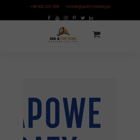
+48 502 201 098
tomek@jacht-czartery.pl