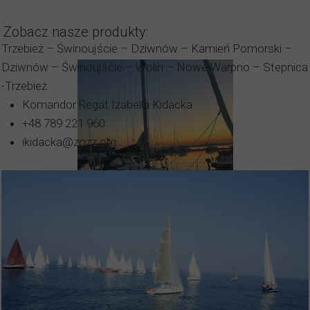
Zobacz nasze produkty:
Trzebież – Świnoujście – Dziwnów – Kamień Pomorski –
Dziwnów – Świnoujście – Wolin – Nowe Warpno – Stepnica
-Trzebież
Komandor Regat Izabella Kidacka
+48 789 221 960
ikidacka@zozz.org
Czarter Jachtu -
CARTER 33 S/Y