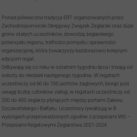
Ponad półwieczna tradycja ERT organizowanych przez
Zachodniopomorski Okręgowy Związek Żeglarski oraz duże
grono stałych uczestników, dowodzą żeglarskiego
potencjału regionu, trafności pomysłu i sprawności
organizacyjnej, która towarzyszy każdorazowo kolejnym
edycjom regat.
Odbywają się co roku w ostatnim tygodniu lipca i trwają od
soboty do niedzieli następnego tygodnia. W regatach
uczestniczy od 60 do 100 jachtów żaglowych, biorąc pod
uwagę liczbę członków załogi, w regatach uczestniczy od
200 do 400 żeglarzy płynących między portami Zalewu
Szczecińskiego i Bałtyku. Uczestnicy rywalizują w 8
wyścigach przeprowadzonych zgodnie z przepisami WS –
Przepisami Regatowymi Żeglarstwa 2021-2024.