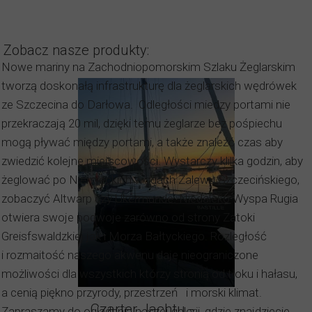
Zobacz nasze produkty:
Nowe mariny na Zachodniopomorskim Szlaku Żeglarskim
tworzą doskonałą infrastrukturę dla żeglarskich wędrówek
ze Szczecina do Darłowa. Odległości miedzy portami nie
przekraczają 20 mil, dzięki temu żeglarze bez pośpiechu
mogą pływać między portami, a także znaleźć czas aby
zwiedzić kolejne miejscowości. Wystarczy klilka godzin, aby
żeglować po Niemieckich wodach Zalewu Szczecińskiego,
zobaczyć Altwarp czy Ukermunde. Niedaleko Wyspa Rugia
otwiera swoje podwoje zarówno od strony Zatoki
Greisfswaldzkiej jak i Morza Bałtyckiego. Rozległość
i rozmaitość naszego akwenu daje nieograniczone
możliwości dla wszystkich którzy stronią od tłoku i hałasu,
a cenią piękno przyrody, przestrzeń i morski klimat.
Czarter Jachtu -
Zapraszamy do oglądania naszej galerii, gdzie znajdziecie