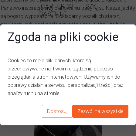
CARTER 33 S/Y
Państwo inspirację przy planowaniu trasy rejsu.Nasze jachty
BASTILLE
są bogato wyposażone. Dokładamy wszelkich starań,
aby jachty były doskonale przygotowane, a obsługa była
650,00 zł...
na najwyższym poziomie.
Zgoda na pliki cookie
Zobacz więcej →
Cookies to małe pliki danych, które są
przechowywane na Twoim urządzeniu podczas
przeglądania stron internetowych. Używamy ich do
poprawy działania serwisu, personalizacji treści, oraz
analizy ruchu na stronie.
Dostosuj
Zezwól na wszystkie