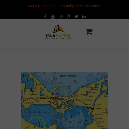
+48 502 201 098
tomek@jacht-czartery.pl