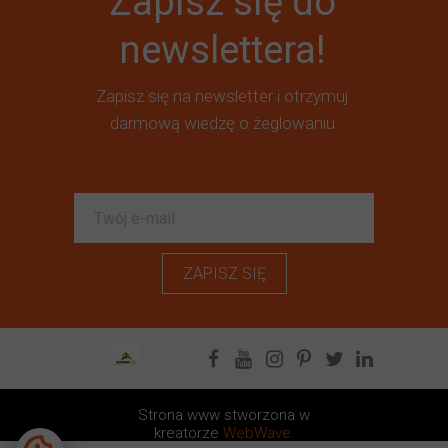
Zapisz się do
newslettera!
Zapisz się na newsletter i otrzymuj
darmową wiedzę o żeglowaniu
ZAPISZ SIĘ
Strona www stworzona w
kreatorze
WebWave.