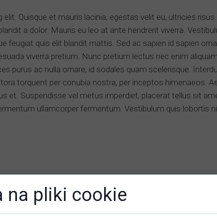
lit. Quisque et mauris lacinia, egestas velit eu, ultricies risu
 blandit a dolor. Mauris eu leo at ante hendrerit viverra. Vestibu
 feugiat quis elit blandit mattis. Sed ac sapien id sapien orna
suada viverra pretium. Nunc pretium lectus nec enim aliquam
ltrices purus ac nulla ornare, id sodales quam scelerisque. In
litora torquent per conubia nostra, per inceptos himenaeos. Aen
us et. Suspendisse vel metus imperdiet, placerat tellus sit a
fermentum ullamcorper fermentum. Vestibulum quis lobortis nis
 na pliki cookie