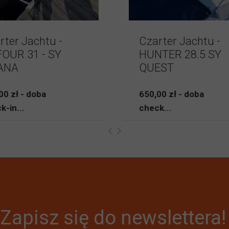
rter Jachtu -
Czarter Jachtu -
OUR 31 - SY
HUNTER 28.5 SY
ANA
QUEST
00 zł - doba
650,00 zł - doba
k-in...
check...
Zapisz się do newslettera!