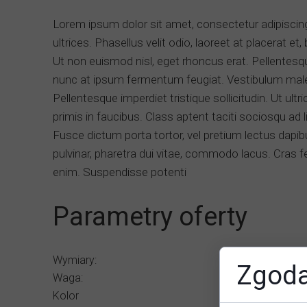
Lorem ipsum dolor sit amet, consectetur adipiscing e
ultrices. Phasellus velit odio, laoreet at placerat et,
Ut non euismod nisl, eget rhoncus erat. Pellentesque
nunc at ipsum fermentum feugiat. Vestibulum male
Pellentesque imperdiet tristique sollicitudin. Ut u
primis in faucibus. Class aptent taciti sociosqu ad 
Fusce dictum porta tortor, vel pretium lectus dapib
pulvinar, pharetra dui vitae, commodo lacus. Cras 
enim. Suspendisse potenti
Parametry oferty
Wymiary:
Zgoda
Waga:
Kolor