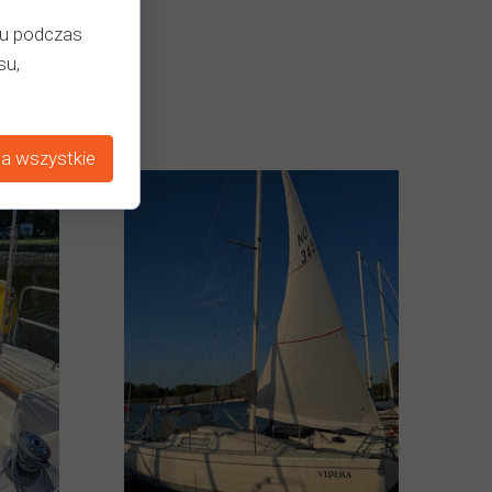
iu podczas
su,
a wszystkie