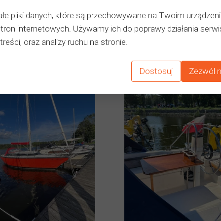
łe pliki danych, które są przechowywane na Twoim urządzen
stron internetowych. Używamy ich do poprawy działania serwi
Inne produkty
treści, oraz analizy ruchu na stronie.
Dostosuj
Zezwól n