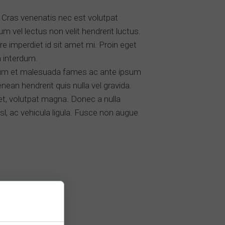
s. Cras venenatis nec est volutpat
lum vel lectus non velit hendrerit luctus.
re imperdiet id sit amet mi. Proin eget
 interdum.
terdum et malesuada fames ac ante ipsum
ean hendrerit quis nulla vel gravida.
met, volutpat magna. Donec a nulla
l, ac vehicula ligula. Fusce non augue