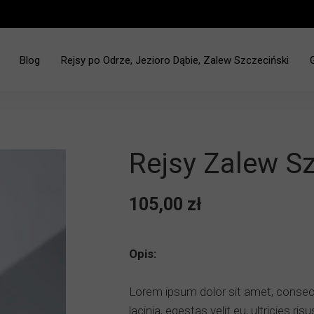
Blog
Rejsy po Odrze, Jezioro Dąbie, Zalew Szczeciński
ciński - Jez. Dąbie
Rejsy Zalew S
105,00 zł
Opis:
Lorem ipsum dolor sit amet, consecte
lacinia, egestas velit eu, ultricies r