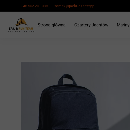
+48 502 201 098
tomek@jacht-czartery.pl
Strona główna
Czartery Jachtów
Mariny
Czarter Jachtu Zalew Szcze