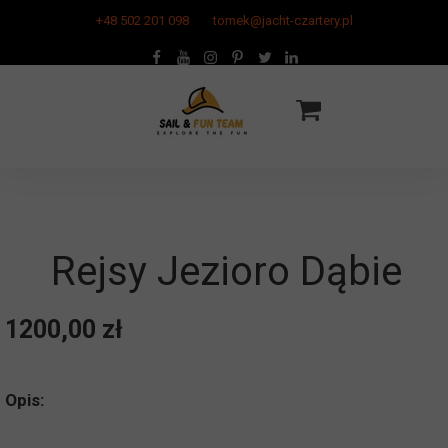
+48 502 201 098
tomek@jacht-czartery.pl
Rejsy Jezioro Dąbie
1200,00 zł
Opis: