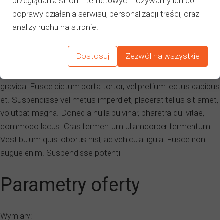
przeglądania stron internetowych. Używamy ich do
Nunc pretium lectus nec enim aliquam interdum.
poprawy działania serwisu, personalizacji treści, oraz
Pellentesque imperdiet tristique sollicitudin. Ut ultrices purus
analizy ruchu na stronie.
ac nulla ornare, id sodales quam scelerisque. Interdum et
malesuada fames ac ante ipsum primis in faucibus. Class
Dostosuj
Zezwól na wszystkie
aptent taciti sociosqu ad litora torquent per conubia nostra,
per inceptos himenaeos. Aenean hendrerit quis nulla vel
gravida. Fusce dictum porta tortor, vel pretium lectus dapibus
et. Suspendisse vel metus imperdiet, placerat tellus sit amet,
volutpat magna. Donec a nulla pulvinar, pharetra dui vitae,
commodo lacus. Cras fermentum ullamcorper fermentum.
Vestibulum quis lobortis nisl, ac vehicula ligula. Fusce non
augue enim. Suspendisse potenti
Parametry oferty
Wymiary: