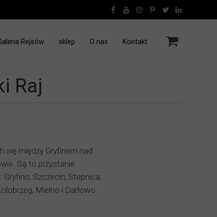
Galeria Rejsów
sklep
O nas
Kontakt
Rejsy Jachtem Grecja
i Raj
Rejs - Polinezja Francuska - 12.2016
Rejs rodzinny Grecja - 10.2022
ch się między Gryfinem nad
ie. Są to przystanie
Gryfino, Szczecin, Stepnica,
ołobrzeg, Mielno i Darłowo.