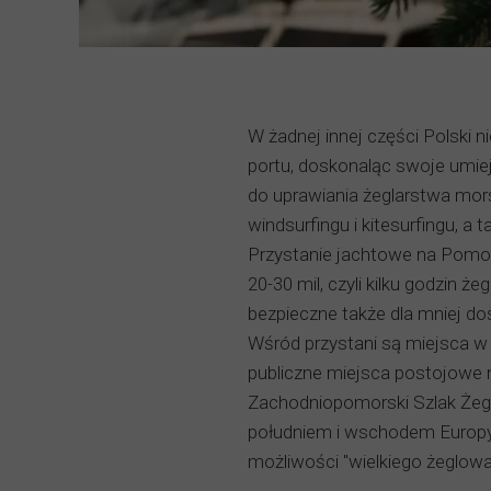
W żadnej innej części Polski 
portu, doskonaląc swoje umiej
do uprawiania żeglarstwa mor
windsurfingu i kitesurfingu, a
Przystanie jachtowe na Pomor
20-30 mil, czyli kilku godzin ż
bezpieczne także dla mniej do
Wśród przystani są miejsca w p
publiczne miejsca postojowe 
Zachodniopomorski Szlak Żegl
południem i wschodem Europy o
możliwości "wielkiego żeglowa