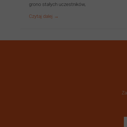
grono stałych uczestników,
Czytaj dalej →
Za