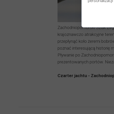
personalizacji 
Zachodniopomorski Szlak Żegla
krajoznawczo atrakcyjne teren
przepłynąć koło żeremi bobró
poznać interesującą historię m
Pływanie po Zachodniopomors
prezentowanych portów. Nie
Czarter jachtu - Zachodniop