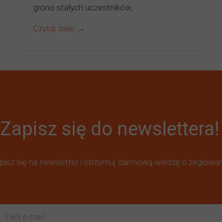
grono stałych uczestników,
Czytaj dalej →
Zapisz się do newslettera!
pisz się na newsletter i otrzymuj darmową wiedzę o żeglowan