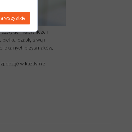
a wszystkie
niezwykle malownicze i
ielika, czaplę siwą i
ać lokalnych przysmaków,
rozpocząć w każdym z