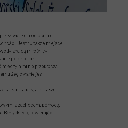
przez wiele dni od portu do
dności. Jest tu także miejsce
 wody znajdą miłośnicy
wanie pod żaglami.
 między nimi nie przekracza
i temu żeglowanie jest
da, sanitariaty, ale i także
dowymi z zachodem, północą,
a Bałtyckiego, otwierając