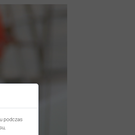
iu podczas
su,