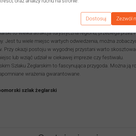
treści, oraz analizy ruchu na stronie.
Dostosuj
Zezwól n
rski to wielka atrakcja turystyczna regionu, przebiega przez 
y. Jest tu wiele miejsc wartych odwiedzenia, można zobaczyć b
w. Przy okazji postoju w wygodnej przystani warto skosztow
iejsc lub wziąć udział w ciekawej imprezie czy festiwalu.
kim Szlaku Żeglarskim to fascynująca przygoda. Można ją 
zapomniane wrażenia gwarantowane.
omorski szlak żeglarski