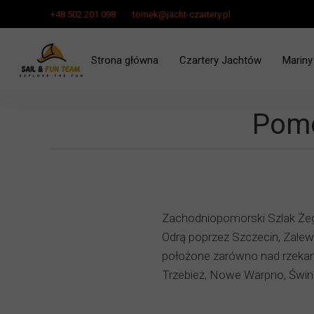
+48 502 201 098
tomek@jacht-czartery.pl
Strona główna
Czartery Jachtów
Mariny
Czarter Jachtu Zalew Szcze
Pomo
Zachodniopomorski Szlak Żegl
Odrą poprzez Szczecin, Zalew
położone zarówno nad rzekami
Trzebież, Nowe Warpno, Świno