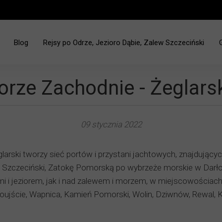
Blog
Rejsy po Odrze, Jezioro Dąbie, Zalew Szczeciński
ciński - Jez. Dąbie
rze Zachodnie - Żeglarsk
09 stycznia 2022
arski tworzy sieć portów i przystani jachtowych, znajdujący
 Szczeciński, Zatokę Pomorską po wybrzeże morskie w Darłow
 i jeziorem, jak i nad zalewem i morzem, w miejscowościach: 
ujście, Wapnica, Kamień Pomorski, Wolin, Dziwnów, Rewal, K