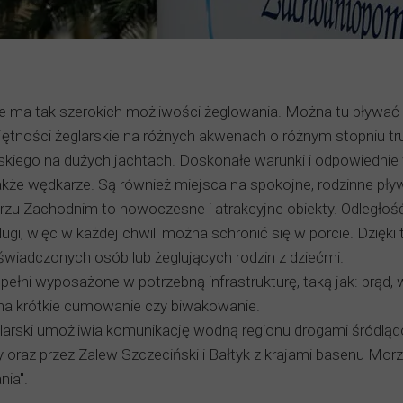
nie ma tak szerokich możliwości żeglowania. Można tu pływać 
ętności żeglarskie na różnych akwenach o różnym stopniu tru
skiego na dużych jachtach. Doskonałe warunki i odpowiednie
 także wędkarze. Są również miejsca na spokojne, rodzinne pły
zu Zachodnim to nowoczesne i atrakcyjne obiekty. Odległość
eglugi, więc w każdej chwili można schronić się w porcie. Dzięk
świadczonych osób lub żeglujących rodzin z dziećmi.
ełni wyposażone w potrzebną infrastrukturę, taką jak: prąd, wo
na krótkie cumowanie czy biwakowanie.
arski umożliwia komunikację wodną regionu drogami śródlą
raz przez Zalew Szczeciński i Bałtyk z krajami basenu Morz
nia".