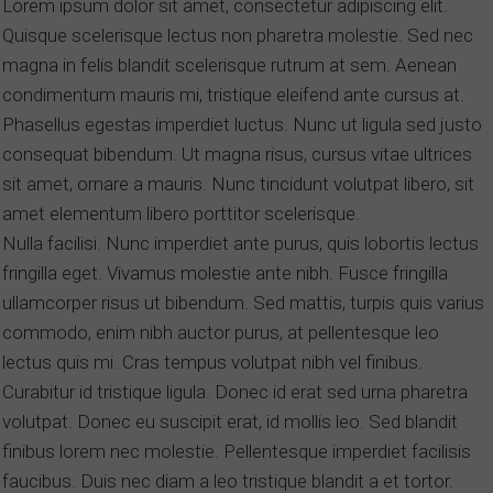
Lorem ipsum dolor sit amet, consectetur adipiscing elit.
Quisque scelerisque lectus non pharetra molestie. Sed nec
magna in felis blandit scelerisque rutrum at sem. Aenean
condimentum mauris mi, tristique eleifend ante cursus at.
Phasellus egestas imperdiet luctus. Nunc ut ligula sed justo
consequat bibendum. Ut magna risus, cursus vitae ultrices
sit amet, ornare a mauris. Nunc tincidunt volutpat libero, sit
amet elementum libero porttitor scelerisque.
Nulla facilisi. Nunc imperdiet ante purus, quis lobortis lectus
fringilla eget. Vivamus molestie ante nibh. Fusce fringilla
ullamcorper risus ut bibendum. Sed mattis, turpis quis varius
commodo, enim nibh auctor purus, at pellentesque leo
lectus quis mi. Cras tempus volutpat nibh vel finibus.
Curabitur id tristique ligula. Donec id erat sed urna pharetra
volutpat. Donec eu suscipit erat, id mollis leo. Sed blandit
finibus lorem nec molestie. Pellentesque imperdiet facilisis
faucibus. Duis nec diam a leo tristique blandit a et tortor.