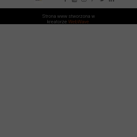
Strona www stworzona w
kreatorze
WebWave.