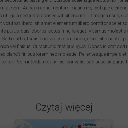
onsectetur adipiscing elit. Quisque scelerisque lectus non ph
utrum at sem. Aenean condimentum mauris mi, tristique eleifend
 ut ligula sed justo consequat bibendum. Ut magna risus, curs
 volutpat libero, sit amet elementum libero porttitor scelerisq
nte purus, quis lobortis lectus fringilla eget. Vivamus molestie 
 Sed mattis, turpis quis varius commodo, enim nibh auctor pur
ibh vel finibus. Curabitur id tristique ligula. Donec id erat se
. Sed blandit finibus lorem nec molestie. Pellentesque imperdiet 
 tortor. Proin interdum elit in nisl convallis, sed suscipit purus 
Czytaj więcej