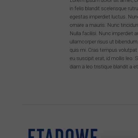
Lorem ipsum dolor sit amet, c
in felis blandit scelerisque r
egestas imperdiet luctus. Nunc
ornare a mauris. Nunc tincidunt
Nulla facilisi. Nunc imperdiet a
ullamcorper risus ut bibendum.
quis mi. Cras tempus volutpat n
eu suscipit erat, id mollis leo
diam a leo tristique blandit a et