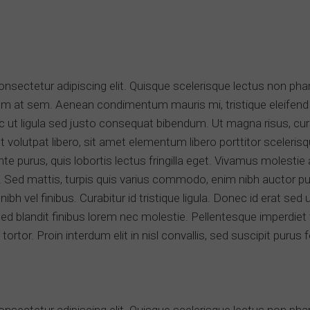
onsectetur adipiscing elit. Quisque scelerisque lectus non ph
utrum at sem. Aenean condimentum mauris mi, tristique eleifend
 ut ligula sed justo consequat bibendum. Ut magna risus, curs
 volutpat libero, sit amet elementum libero porttitor scelerisq
nte purus, quis lobortis lectus fringilla eget. Vivamus molestie 
 Sed mattis, turpis quis varius commodo, enim nibh auctor pur
ibh vel finibus. Curabitur id tristique ligula. Donec id erat se
. Sed blandit finibus lorem nec molestie. Pellentesque imperdiet 
 tortor. Proin interdum elit in nisl convallis, sed suscipit purus 