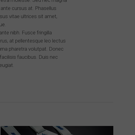
aretra molestie. Sed nec magna
 ante cursus at. Phasellus
us vitae ultrices sit amet,
ue.
ante nibh. Fusce fringilla
us, at pellentesque leo lectus
d urna pharetra volutpat. Donec
facilisis faucibus. Duis nec
feugiat.