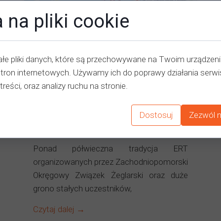
 na pliki cookie
łe pliki danych, które są przechowywane na Twoim urządzen
stron internetowych. Używamy ich do poprawy działania serwi
treści, oraz analizy ruchu na stronie.
Etapowe regaty turystyczne
2021
Dostosuj
Zezwól n
09 stycznia 2022
Ponad półwieczna tradycja ERT
organizowanych przez Zachodniopomorski
Okręgowy Związek Żeglarski oraz duże
grono stałych uczestników,
Czytaj dalej →