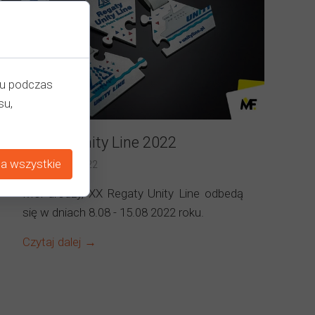
iu podczas
su,
Regaty Unity Line 2022
a wszystkie
09 stycznia 2022
Moi drodzy, XX Regaty Unity Line odbedą
się w dniach 8.08 - 15.08 2022 roku.
Czytaj dalej →