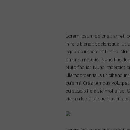
Lorem ipsum dolor sit amet, c
in felis blandit scelerisque r
egestas imperdiet luctus. Nunc
ornare a mauris. Nunc tincidunt
Nulla facilisi. Nunc imperdiet a
ullamcorper risus ut bibendum.
quis mi. Cras tempus volutpat n
eu suscipit erat, id mollis leo
diam a leo tristique blandit a et