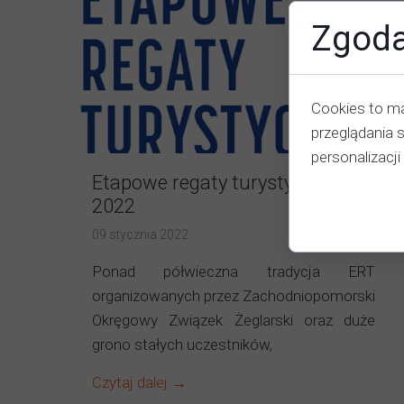
Zgoda
Cookies to ma
przeglądania 
personalizacji 
Etapowe regaty turystyczne
2022
09 stycznia 2022
Ponad półwieczna tradycja ERT
organizowanych przez Zachodniopomorski
Okręgowy Związek Żeglarski oraz duże
grono stałych uczestników,
Czytaj dalej →