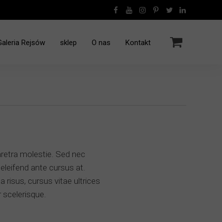
Galeria Rejsów
sklep
O nas
Kontakt
Rejsy Jachtem Grecja
Rejs - Polinezja Francuska - 12.2016
Rejs rodzinny Grecja - 10.2022
aretra molestie. Sed nec
eleifend ante cursus at.
risus, cursus vitae ultrices
r scelerisque.