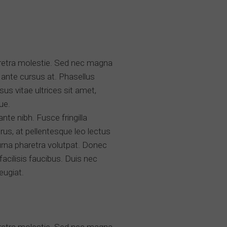
aretra molestie. Sed nec magna
 ante cursus at. Phasellus
us vitae ultrices sit amet,
ue.
ante nibh. Fusce fringilla
us, at pellentesque leo lectus
d urna pharetra volutpat. Donec
facilisis faucibus. Duis nec
feugiat.