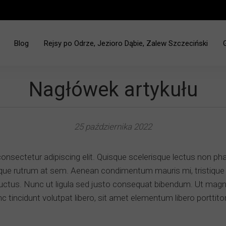
Blog
Rejsy po Odrze, Jezioro Dąbie, Zalew Szczeciński
ciński - Jez. Dąbie
Nagłówek artykułu
25 października 2022
onsectetur adipiscing elit. Quisque scelerisque lectus non ph
isque rutrum at sem. Aenean condimentum mauris mi, tristique 
uctus. Nunc ut ligula sed justo consequat bibendum. Ut magna 
c tincidunt volutpat libero, sit amet elementum libero porttito