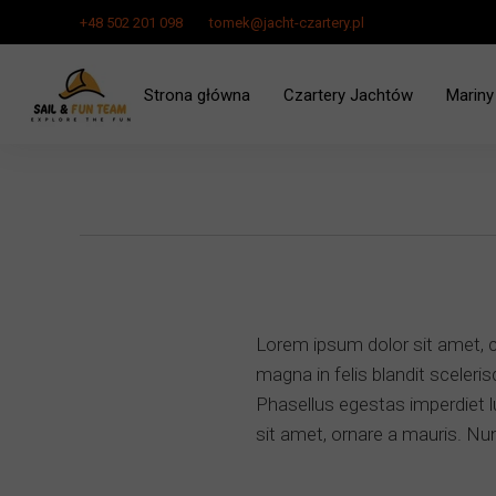
+48 502 201 098
tomek@jacht-czartery.pl
Strona główna
Czartery Jachtów
Mariny
Czarter Jachtu Zalew Szcze
Lorem ipsum dolor sit amet, c
magna in felis blandit sceler
Phasellus egestas imperdiet l
sit amet, ornare a mauris. Nun