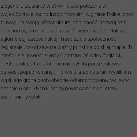
Ziegenort. Dzisiaj to wieś w Polsce położona w
województwie zachodniopomorskim, w gminie Police, choć
z uwagi na swoją infrastrukturę, działalność i rozwój dziś
powinno się o niej mówić raczej “miejscowość”. Należy do
aglomeracji szczecińskiej. Trzebież dla społeczności
żeglarskiej, to od zawsze ważny punkt na polskiej mapie. Tu
mieścił się bowiem słynny Centralny Ośrodek Żeglarski,
niestety okres transformacji nie był dla portu łaskawy i
ośrodek popadł w ruinę… Po wielu latach starań, wysiłkiem
wąskiego grona osób, obecnie odremontowany, tak jak w
szancie o smukłych kliprach, powraca na swój stary,
zapomniany szlak…