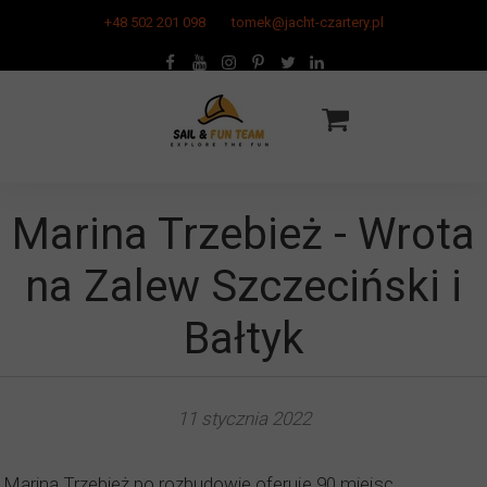
+48 502 201 098
tomek@jacht-czartery.pl
Marina Trzebież - Wrota
na Zalew Szczeciński i
Bałtyk
11 stycznia 2022
Marina Trzebież po rozbudowie oferuje 90 miejsc