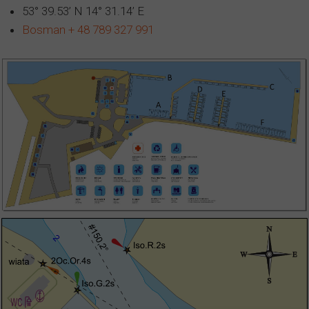
53° 39.53’ N 14° 31.14’ E
Bosman + 48 789 327 991