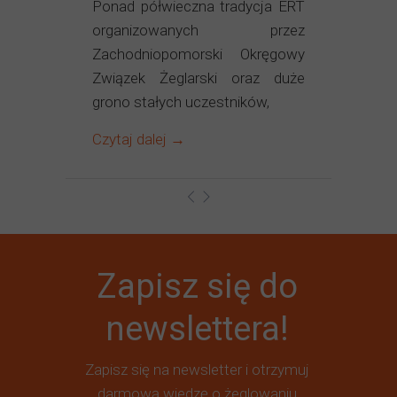
Ponad półwieczna tradycja ERT
organizowanych przez
Zachodniopomorski Okręgowy
Związek Żeglarski oraz duże
grono stałych uczestników,
Czytaj dalej →
Zapisz się do
newslettera!
Zapisz się na newsletter i otrzymuj
darmową wiedzę o żeglowaniu