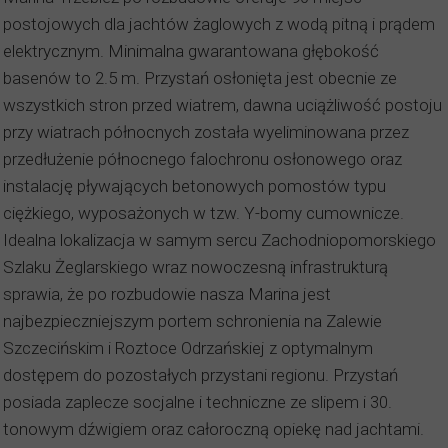
postojowych dla jachtów żaglowych z wodą pitną i prądem
elektrycznym. Minimalna gwarantowana głębokość
basenów to 2.5 m. Przystań osłonięta jest obecnie ze
wszystkich stron przed wiatrem, dawna uciążliwość postoju
przy wiatrach północnych została wyeliminowana przez
przedłużenie północnego falochronu osłonowego oraz
instalację pływających betonowych pomostów typu
ciężkiego, wyposażonych w tzw. Y-bomy cumownicze.
Idealna lokalizacja w samym sercu Zachodniopomorskiego
Szlaku Żeglarskiego wraz nowoczesną infrastrukturą
sprawia, że po rozbudowie nasza Marina jest
najbezpieczniejszym portem schronienia na Zalewie
Szczecińskim i Roztoce Odrzańskiej z optymalnym
dostępem do pozostałych przystani regionu. Przystań
posiada zaplecze socjalne i techniczne ze slipem i 30.
tonowym dźwigiem oraz całoroczną opiekę nad jachtami.