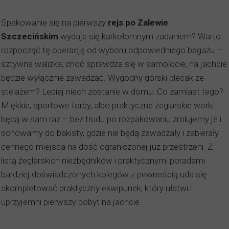
Spakowanie się na pierwszy
rejs po Zalewie
Szczecińskim
wydaje się karkołomnym zadaniem? Warto
rozpocząć tę operację od wyboru odpowiedniego bagażu –
sztywna walizka, choć sprawdza się w samolocie, na jachcie
będzie wyłącznie zawadzać. Wygodny górski plecak ze
stelażem? Lepiej niech zostanie w domu. Co zamiast tego?
Miękkie, sportowe torby, albo praktyczne żeglarskie worki
będą w sam raz – bez trudu po rozpakowaniu zrolujemy je i
schowamy do bakisty, gdzie nie będą zawadzały i zabierały
cennego miejsca na dość ograniczonej już przestrzeni. Z
listą żeglarskich niezbędników i praktycznymi poradami
bardziej doświadczonych kolegów z pewnością uda się
skompletować praktyczny ekwipunek, który ułatwi i
uprzyjemni pierwszy pobyt na jachcie
.