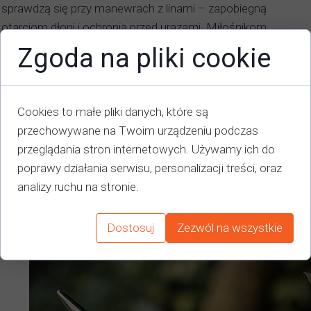
sprawdzą się przy manewrach z linami – zapobiegną
otarciom dłoni i ochronią przed urazami. Miłośnikom
żeglarstwa radzimy zaopatrzyć się w profesjonalne rękawice
Zgoda na pliki cookie
– ich koszt zaczyna się od ok. 50 zł. Tym, którzy szukają
alternatywy na pierwszy
czarter jachtów na Zalewie
Szczecińskim
, mogą jednak wystarczyć rękawiczki
Cookies to małe pliki danych, które są
rowerowe.
przechowywane na Twoim urządzeniu podczas
przeglądania stron internetowych. Używamy ich do
6. Scyzoryk wielofunkcyjny
poprawy działania serwisu, personalizacji treści, oraz
Nóż, otwieracz do konserw, a w wersji żeglarskiej szeklownik
analizy ruchu na stronie.
i marszpikiel – bez scyzoryka ani rusz!
Dostosuj
Zezwól na wszystkie