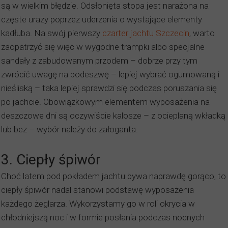
są w wielkim błędzie. Odsłonięta stopa jest narażona na
częste urazy poprzez uderzenia o wystające elementy
kadłuba. Na swój pierwszy
czarter jachtu Szczecin
, warto
zaopatrzyć się więc w wygodne trampki albo specjalne
sandały z zabudowanym przodem – dobrze przy tym
zwrócić uwagę na podeszwę – lepiej wybrać ogumowaną i
nieśliską – taka lepiej sprawdzi się podczas poruszania się
po jachcie. Obowiązkowym elementem wyposażenia na
deszczowe dni są oczywiście kalosze – z ocieplaną wkładką
lub bez – wybór należy do załoganta.
3. Ciepły śpiwór
Choć latem pod pokładem jachtu bywa naprawdę gorąco, to
ciepły śpiwór nadal stanowi podstawę wyposażenia
każdego żeglarza. Wykorzystamy go w roli okrycia w
chłodniejszą noc i w formie posłania podczas nocnych