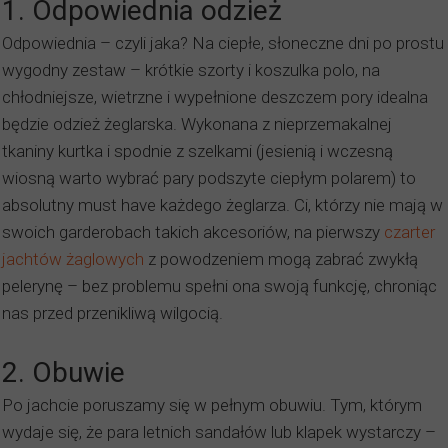
1. Odpowiednia odzież
Odpowiednia – czyli jaka? Na ciepłe, słoneczne dni po prostu
wygodny zestaw – krótkie szorty i koszulka polo, na
chłodniejsze, wietrzne i wypełnione deszczem pory idealna
będzie odzież żeglarska. Wykonana z nieprzemakalnej
tkaniny kurtka i spodnie z szelkami (jesienią i wczesną
wiosną warto wybrać pary podszyte ciepłym polarem) to
absolutny must have każdego żeglarza. Ci, którzy nie mają w
swoich garderobach takich akcesoriów, na pierwszy
czarter
jachtów żaglowych
z powodzeniem mogą zabrać zwykłą
pelerynę – bez problemu spełni ona swoją funkcję, chroniąc
nas przed przenikliwą wilgocią.
2. Obuwie
Po jachcie poruszamy się w pełnym obuwiu. Tym, którym
wydaje się, że para letnich sandałów lub klapek wystarczy –