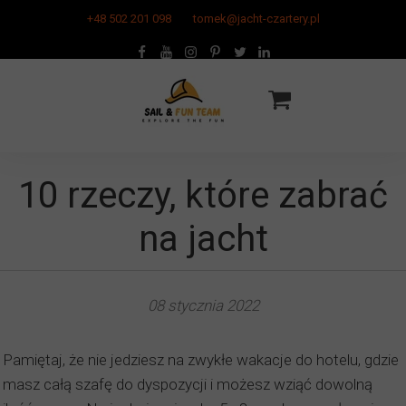
+48 502 201 098
tomek@jacht-czartery.pl
10 rzeczy, które zabrać
na jacht
08 stycznia 2022
Pamiętaj, że nie jedziesz na zwykłe wakacje do hotelu, gdzie
masz całą szafę do dyspozycji i możesz wziąć dowolną