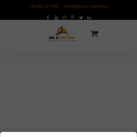
+48 502 201 098
tomek@jacht-czartery.pl