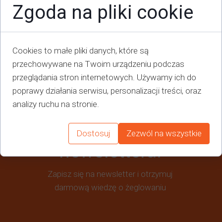
Zgoda na pliki cookie
Dodatkowe informacje o produkcie
W tej sekcji warto umieścić istotne informacje, taki
zalecenia dotyczące montażu/montażu, informacje 
Cookies to małe pliki danych, które są
nagrody. Dzięki tym danym klienci otrzymują komplet
przechowywane na Twoim urządzeniu podczas
przeglądania stron internetowych. Używamy ich do
poprawy działania serwisu, personalizacji treści, oraz
analizy ruchu na stronie.
Zapisz się do
Dostosuj
Zezwól na wszystkie
newslettera!
Zapisz się na newsletter i otrzymuj
darmową wiedzę o żeglowaniu