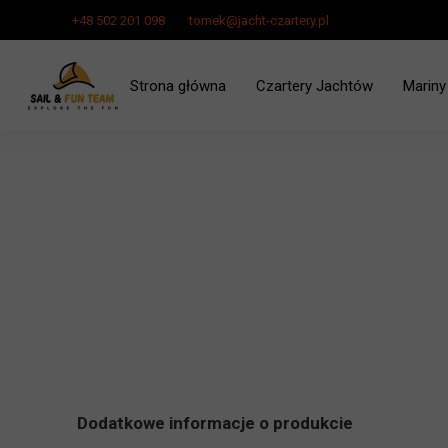
+48 502 201 098
tomek@jacht-czartery.pl
Strona główna
Czartery Jachtów
Mariny
Czarter Jachtu Zalew Szcze
Dodatkowe informacje o produkcie