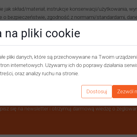
ie jak skład/materiał, instrukcje konserwacji/użytkowania, wy
 o bezpieczeństwie, zgodność z normami/standardami, dane t
tny obraz produktu, co ułatwia im podjęcie decyzji zakupowej
 na pliki cookie
łe pliki danych, które są przechowywane na Twoim urządzen
stron internetowych. Używamy ich do poprawy działania serwi
treści, oraz analizy ruchu na stronie.
Zapisz się do newslettera!
Dostosuj
Zezwól n
pisz się na newsletter i otrzymuj darmową wiedzę o żeglowan