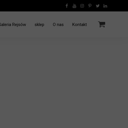
Galeria Rejsów
sklep
O nas
Kontakt
Rejsy Jachtem Grecja
Rejs - Polinezja Francuska - 12.2016
Rejs rodzinny Grecja - 10.2022