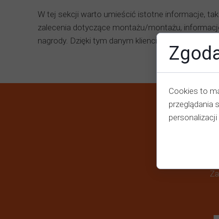
W tej sekcji warto umieścić istotne informacje, tak
zalecenia dotyczące montażu/montażu, informacje
nagrody. Dzięki tym danym klienci otrzymują komple
Zgoda
Cookies to ma
przeglądania 
personalizacji 
Za