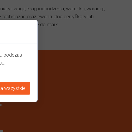
miary i waga, kraj pochodzenia, warunki gwarancji,
echniczne oraz ewentualne certyfikaty lub
 i buduje zaufanie do marki.
iu podczas
su,
a wszystkie
iu